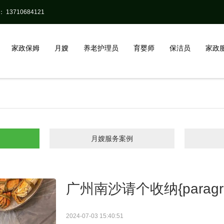
13710684121
家政保姆
月嫂
养老护理员
育婴师
保洁员
家政
月嫂服务案例
广州南沙请个收纳{paragra
2024-07-03 15:40:51