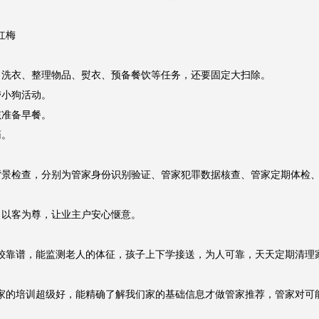
人，得会说白话，要孩子上下学接送，然后整理物品、预备餐饮，工作严肃
梅

洗衣、整理物品、熨衣、预备餐饮等任务，还要固定大扫除。

小狗活动。

准备早餐。

。

背景检查，分别为管家身份识别验证、管家犯罪数据核查、管家定期体检
以客为尊，让业主户安心惬意。

较靠谱，能监测老人的体征，孩子上下学接送，为人可靠，天天定期清理家
家的培训超级好，能精确了解我们家的基础信息才做管家推荐，管家对可