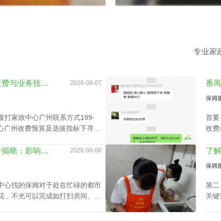
专业家
深度分析家政中心广州收费与业务技能专长关系
2026-08-07
保姆
打家政中心广州联系方式199-
首要
政中心广州收费预算及选拔指标下寻找
收费
候、
时工
越秀区家政中心住家报价揭晓：影响因素及如何选择最佳服务
2026-08-06
保姆
中心找的保姆对于处在忙碌的都市
第二
花，不光可以完成如打扫房间、熨
关键
等家庭杂务，还可以抚恤老人及家
需求