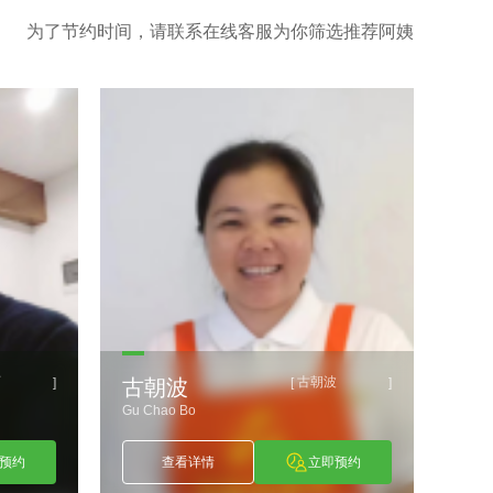
为了节约时间，请联系在线客服为你筛选推荐阿姨
丽
古朝波
]
[
]
古朝波
唐
Gu Chao Bo
Tang 
预约
查看详情
立即预约