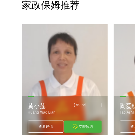
家政保姆推荐
黄小莲
]
[
]
黄小莲
陶爱
Huang Xiao Lian
Tao Ai M
约
查看详情
立即预约
查