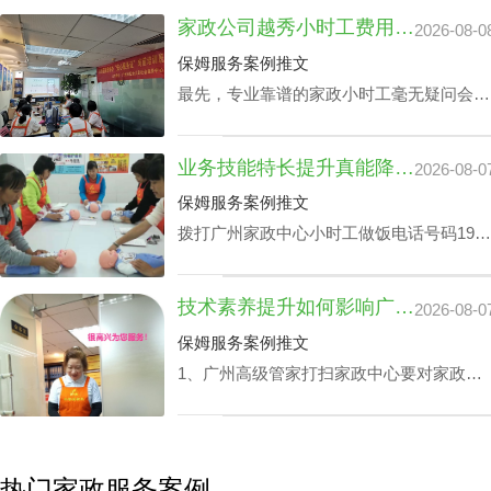
是锦上添花，不仅具备完成如烹饪美食、清
家政公司越秀小时工费用：业务专业技能真的影响吗？
2026-08-0
扫卧室、洗衣、洗碗、熨衣等日常事务，还
可以照护老人及带孩子放学，让工作热情高
保姆服务案例推文
的人更专心致力工作，那天河区家政公司白
最先，专业靠谱的家政小时工毫无疑问会比
班管家价格究竟怎么计算呢？
新手家政小时工的费用更上一阶。另外，部
分家政小时工会完全了解更多的专业技能，
业务技能特长提升真能降广州家政中心护理孩子收费？
2026-08-0
如家里老人家照护技能、小孩子看护、监督
孩子学习等，个体能量越高，家政公司越秀
保姆服务案例推文
小时工费用自然越高。
拨打广州家政中心小时工做饭电话号码199-
2740-1722，给出您关于家政小时工选拔要
求，我们即刻安排合适的阿姨，家政小时工
技术素养提升如何影响广州家政中心流程价位
2026-08-0
面试达标上岗。
保姆服务案例推文
1、广州高级管家打扫家政中心要对家政管
家进行技能培训，充分了解需执行的岗位任
务以及提前模演可能会遭遇的问题，迅速履
职。 2、为保障客户权利，需对家政管家做
一丝不苟背景调查，完成实名核查、犯罪记
热门家政服务案例