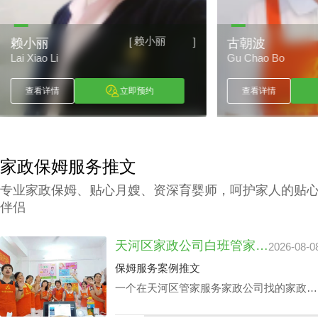
赖小丽
[
]
赖小丽
古朝波
Lai Xiao Li
Gu Chao Bo
查看详情
立即预约
查看详情
家政保姆服务推文
专业家政保姆、贴心月嫂、资深育婴师，呵护家人的贴
伴侣
天河区家政公司白班管家价格：公司声誉引导的收费标准
2026-08-0
保姆服务案例推文
一个在天河区管家服务家政公司找的家政管
家对于处在快节奏的工作环境中的家庭肯定