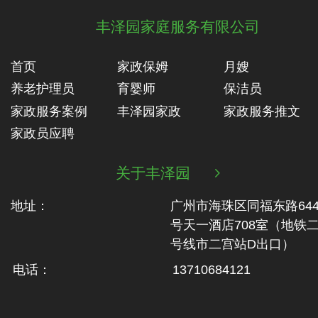
丰泽园家庭服务有限公司
首页
家政保姆
月嫂
养老护理员
育婴师
保洁员
家政服务案例
丰泽园家政
家政服务推文
家政员应聘
关于丰泽园

地址：
广州市海珠区同福东路64
号天一酒店708室（地铁‬
号线市二‬宫站D出口）
电话：
13710684121