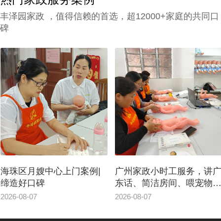
录验证、个人信用报告查询等。 3、广州高
丰泽园家政 ，值得信赖的首选，超12000+家庭的共同口
级管家打扫家政中心还要有详实的家政服务
碑
选项，为所有的顾客筹办家政管家方案。
4、要与所有的顾客签署条约，提供项目及
广州家政中心流程价位需列明。
海珠区月嫂中心上门案例|
广州家政小时工服务，讲
缔造好口碑
东话、简洁房间、喂宠物
东西
2026-08-07
2026-08-07