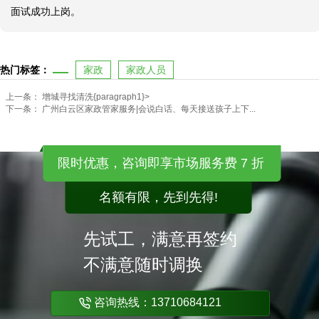
面试成功上岗。
热门标签：
家政
家政人员
上一条：
增城寻找清洗{paragraph1}>
下一条：
广州白云区家政管家服务|会说白话、每天接送孩子上下...
限时优惠，咨询即享市场服务费 7 折
名额有限，先到先得!
先试工，满意再签约
不满意随时调换
咨询热线：13710684121