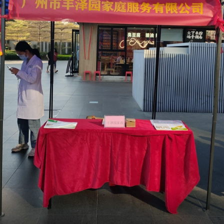
广州管家服务|会讲广州话、做家务、提前做好孩
子接送准备
2026-01-05 11:50:38
【客户对丰泽园评价】：我是在线查阅广州海珠打扫家政中心丰泽
的，在周边广州海珠家政中心费用上明白合理，管家专长不错，极
感谢广州海珠打扫家政中心，丰泽园为我建议的管家，让我安稳
悦。
【案例名称】：广州管家服务|会讲广州话、做家务、提前做好孩子
接送准备

【客户所在区域及预算】：暴生，广州海珠石牌东路小区，预算在
5850元上下
