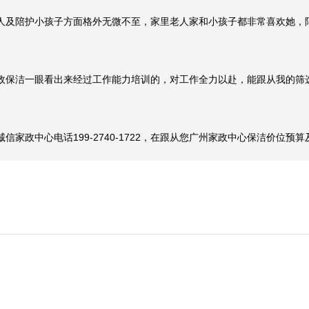
人及陪护小孩子方面格外无微不至，家里老人家和小孩子都非常喜欢她，
政保洁一眼看出来经过工作能力培训的，对工作全力以赴，能跟从我的筛
家政中心电话199-2740-1722，在跟从您广州家政中心保洁价位预