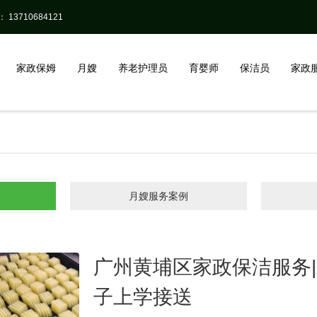
13710684121
家政保姆
月嫂
养老护理员
育婴师
保洁员
家政
月嫂服务案例
广州黄埔区家政保洁服务
子上学接送