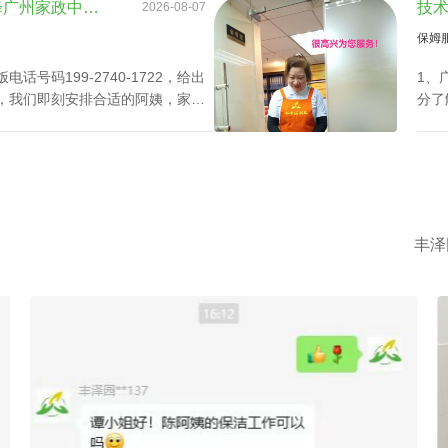
情高的人更专心致力工作，那天河
等，
业务技能特长提升真能降广州家政中心护理孩子收费？
2026-08-07
竟怎么计算呢？
保姆
号码199-2740-1722，给出
1、
，我们即刻安排合适的阿姨，家政
分了
速履
调查
3、
所有
约，
丰泽