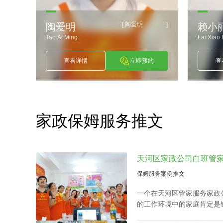
陶爱明
]
[
]
陶爱明
赖小
Tao Ai Ming
Lai Xiao 
约
查看详情
立即预约
查
家政保姆服务推文
保姆服务案例推文
一个在天河区管家服务家政
的工作环境中的家庭肯定是
食、清扫卧室、洗衣、洗碗