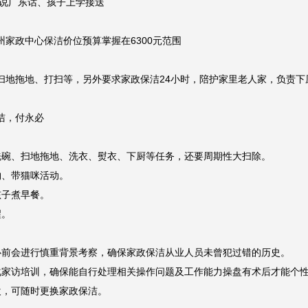
说广东话、孩子上学接送

家政中心保洁价位预算掌握在6300元范围

地拖地、打扫等，另外要求家政保洁24小时，陪护家里老人家，负责下厨
，付永必

碗、扫地拖地、洗衣、熨衣、下厨等任务，还要周期性大扫除。

、带猫咪活动。

子煮早餐。

。

前会进行慎重背景考察，确保家政保洁从业人员未曾犯过错的历史。

家访培训，确保能自行处理相关操作问题及工作能力操盘有术后才能个性
，可随时更换家政保洁。
