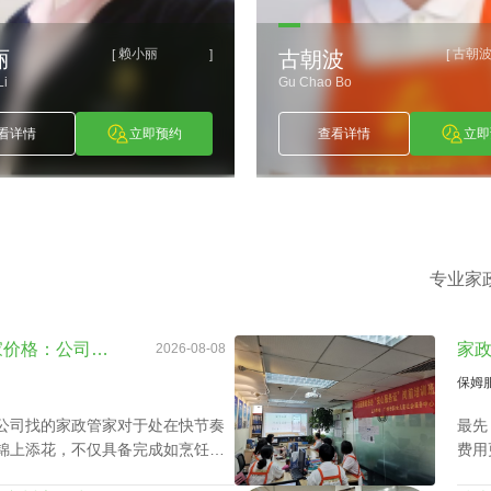
赖小丽
古朝
[
]
[
丽
古朝波
Li
Gu Chao Bo
看详情
立即预约
查看详情
立即
专业家
天河区家政公司白班管家价格：公司声誉引导的收费标准
2026-08-08
保姆
公司找的家政管家对于处在快节奏
最先
锦上添花，不仅具备完成如烹饪美
费用
、熨衣等日常事务，还可以照护老
技能