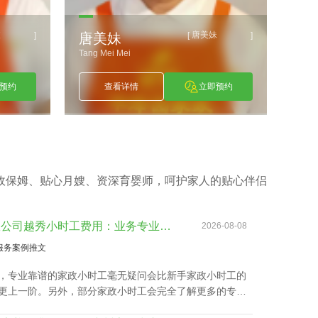
波
唐美妹
]
[
]
唐美妹
刘
Tang Mei Mei
Liu X
预约
查看详情
立即预约
政保姆、贴心月嫂、资深育婴师，呵护家人的贴心伴侣
家政公司越秀小时工费用：业务专业技能真的影响吗？
2026-08-08
服务案例推文
，专业靠谱的家政小时工毫无疑问会比新手家政小时工的
更上一阶。另外，部分家政小时工会完全了解更多的专业
，如家里老人家照护技能、小孩子看护、监督孩子学习