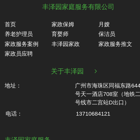
丰泽园家庭服务有限公司
首页
家政保姆
月嫂
养老护理员
育婴师
保洁员
家政服务案例
丰泽园家政
家政服务推文
家政员应聘
关于丰泽园

地址：
广州市海珠区同福东路64
号天一酒店708室（地铁‬
号线市二‬宫站D出口）
电话：
13710684121
丰泽园家庭服务