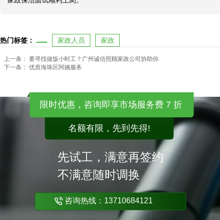
家政保洁面试顺利上岗。
热门标签：
家政人员
家政
上一条：
要寻找做饭小时工？广州诚信照顾家政公司协助你
下一条：
优质海珠区阿姨服务
限时优惠，咨询即享市场服务费 7 折
名额有限，先到先得!
先试工，满意再签约
不满意随时调换
咨询热线：13710684121