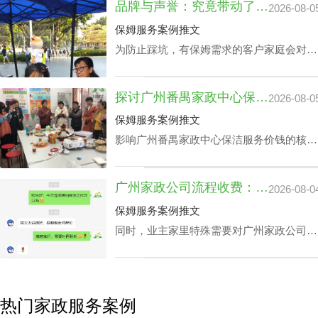
品牌与声誉：究竟带动了周边海珠区家政公司价位吗？
2026-08-0
下面是丰泽园总结的广州黄埔区请个靠谱家
政中心应具备的综合素质。
保姆服务案例推文
为防止踩坑，有保姆需求的客户家庭会对各
个公司做周边海珠区家政公司价位全面检
视。以保障能够在周边海珠区家政公司价位
探讨广州番禺家政中心保洁服务价钱：雇主要求和品牌声誉的重要性
2026-08-0
最优化的同时获取更多增值技术。影响周边
海珠区家政公司价位的关键因素所包含的因
保姆服务案例推文
素？丰泽园将用HR下文文章做诠释。
影响广州番禺家政中心保洁服务价钱的核心
要素有些什么？丰泽园作为在广州番禺家政
保洁专业到户领域保持信任感情的广州番禺
广州家政公司流程收费：品牌与企业声誉构建信任
2026-08-0
请个保洁家政中心，根据其内部布置的广州
番禺家政中心保洁服务价钱标准做开示。
保姆服务案例推文
同时，业主家里特殊需要对广州家政公司流
程收费的影响也是蛮重要的，有些业主家里
会对家政钟点工有容貌、做饭手艺、学历、
语言能力、社交礼仪等有刚性要求，这类家
政钟点工群体供给少，自然广州家政公司流
热门家政服务案例
程收费也会越高。