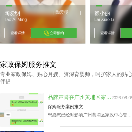
陶爱明
[
]
陶爱明
赖小丽
Tao Ai Ming
Lai Xiao Li
查看详情
立即预约
查看详情
家政保姆服务推文
专业家政保姆、贴心月嫂、资深育婴师，呵护家人的贴
伴侣
品牌声誉在广州黄埔区家政中心管家服务价钱里的分量
2026-08-0
保姆服务案例推文
想必您已经对影响广州黄埔区家政中心管家
服务价钱主要组成有一定的熟知了，那应该
怎样采选广州黄埔区请个靠谱家政中心呢？