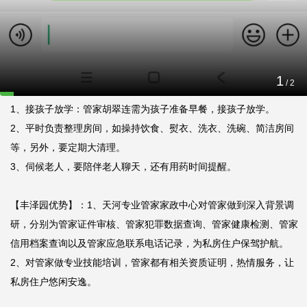
护，敬业精神。

【选择阿姨】：选择天河专业管家家政中心，丰泽园管家，胡翠连

2
/
2
【工作内容】：胡翠连受谢先生聘请，需要履行的职位内容如下：

1、接孩子放学：管家胡翠连需为孩子准备早餐，接孩子放学。

2、平时负责整理房间，如操持饮食、熨衣、洗衣、洗碗、简洁房间
等，另外，要定期大清理。

3、伺候老人，要陪伴老人聊天，还有用药时间提醒。

【丰泽园优势】：1、天河专业管家家政中心对管家做到深入背景调
研，分别为管家证件审核、管家犯罪数据查询、管家健康检测、管家
信用档案查询以及管家应急联系电话记录，为私房住户保驾护航。

2、对管家做专业技能培训，管家都有相关资质证明，热情服务，让
私房住户悠闲安逸。
