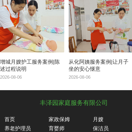
从化阿姨服务案例|让月子
会讲广州话、宠物护理、
坐的安心惬意
广东菜的广州增城区家政
洁案例
2026-08-06
2026-08-05
丰泽园家庭服务有限公司
首页
家政保姆
月嫂
养老护理员
育婴师
保洁员