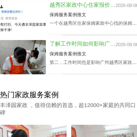
越秀区家政中心住家报价揭晓：影响因素及如何选择最佳服务
2026-08-0
孩子做作业等，这类小时工技能与番禺家政
公司别墅小时工收费都是紧密依赖的。
保姆服务案例推文
一个在越秀区住家保姆家政中心找的保姆对
于处在忙碌的都市生活中的家庭恰恰是锦上
添花，不光可以完成如打扫房间、熨衣、洗
了解工作时间如何影响广州越秀区家政中心查询电话价格表及服务质量
2026-08-0
衣、准备饭菜、洗碗等家庭杂务，还可以抚
恤老人及家长接送，让志存高远的人专心致
保姆服务案例推文
志工作，那越秀区家政中心住家报价该如何
第二，工作时间也是影响广州越秀区家政中
计算呢？
心查询电话价格表关键要素之一，有些家庭
业主因自身家庭生活状况，需要依照需求调
整工作时间表，聘请的家政保洁要有高机动
性，而这家庭业主需要例常会影响广州越秀
热门家政服务案例
区家政中心查询电话价格表。
丰泽园家政 ，值得信赖的首选，超12000+家庭的共同口
碑