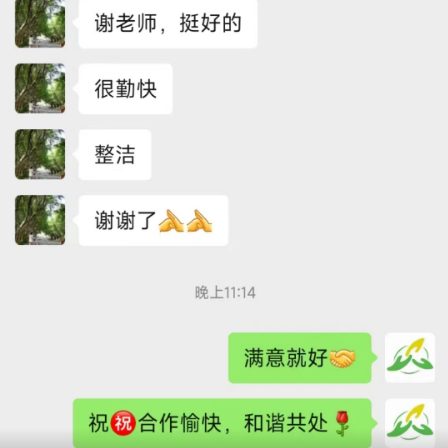
广州管家服务，宠物护理、简洁房间、讲白话
2026-07-03 14:46:24
【联系方式】：若您也有管家需求，可拨打天河服务家政中心查询
话199-2740-1722，在依照您天河家政中心小区管家价格表预算及
选关键下聘请合适的阿姨。
【案例名称】：广州管家服务，宠物护理、简洁房间、讲白话

【客户所在区域及预算】：家住天荟公馆的谢先生，希望天河家政中
心小区管家价格表预算掌控在5300元范围

【客户需求】：要寻找会讲白话的管家，最好是本地人，平时要管家
要操持饮食、简洁房间、看护老人家、做饭。另外，管家要耐心呵