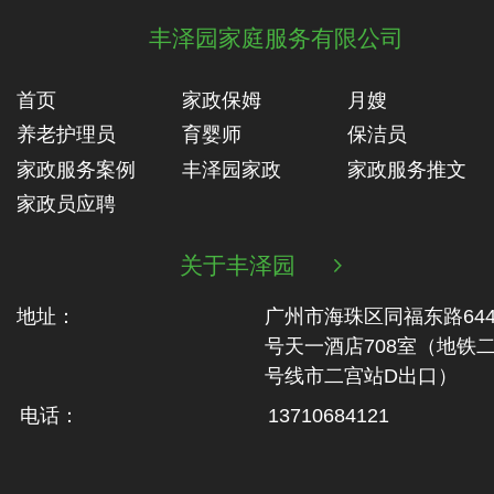
丰泽园家庭服务有限公司
首页
家政保姆
月嫂
养老护理员
育婴师
保洁员
家政服务案例
丰泽园家政
家政服务推文
家政员应聘
关于丰泽园

地址：
广州市海珠区同福东路64
号天一酒店708室（地铁‬
号线市二‬宫站D出口）
电话：
13710684121