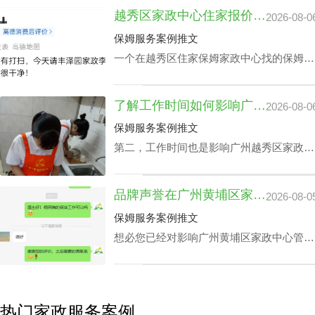
业素养，如老人护理技能、小朋友伺候、教
越秀区家政中心住家报价揭晓：影响因素及如何选择最佳服务
2026-08-0
孩子做作业等，这类小时工技能与番禺家政
公司别墅小时工收费都是紧密依赖的。
保姆服务案例推文
一个在越秀区住家保姆家政中心找的保姆对
于处在忙碌的都市生活中的家庭恰恰是锦上
添花，不光可以完成如打扫房间、熨衣、洗
了解工作时间如何影响广州越秀区家政中心查询电话价格表及服务质量
2026-08-0
衣、准备饭菜、洗碗等家庭杂务，还可以抚
恤老人及家长接送，让志存高远的人专心致
保姆服务案例推文
志工作，那越秀区家政中心住家报价该如何
第二，工作时间也是影响广州越秀区家政中
计算呢？
心查询电话价格表关键要素之一，有些家庭
业主因自身家庭生活状况，需要依照需求调
品牌声誉在广州黄埔区家政中心管家服务价钱里的分量
2026-08-0
整工作时间表，聘请的家政保洁要有高机动
性，而这家庭业主需要例常会影响广州越秀
保姆服务案例推文
区家政中心查询电话价格表。
想必您已经对影响广州黄埔区家政中心管家
服务价钱主要组成有一定的熟知了，那应该
怎样采选广州黄埔区请个靠谱家政中心呢？
下面是丰泽园总结的广州黄埔区请个靠谱家
政中心应具备的综合素质。
热门家政服务案例