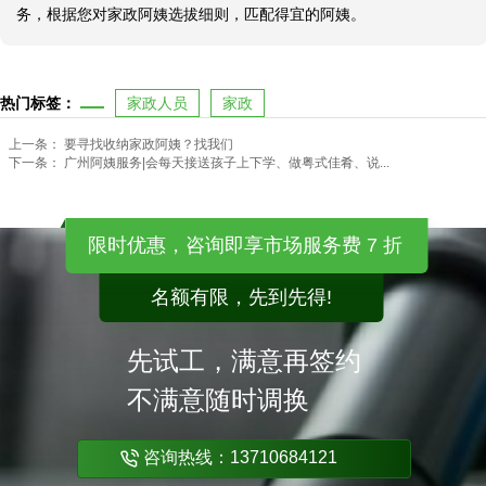
务，根据您对家政阿姨选拔细则，匹配得宜的阿姨。
热门标签：
家政人员
家政
上一条：
要寻找收纳家政阿姨？找我们
下一条：
广州阿姨服务|会每天接送孩子上下学、做粤式佳肴、说...
限时优惠，咨询即享市场服务费 7 折
名额有限，先到先得!
先试工，满意再签约
不满意随时调换
咨询热线：13710684121