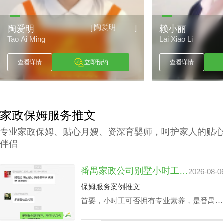
赖小丽
[
]
赖小丽
古朝波
Lai Xiao Li
Gu Chao Bo
查看详情
立即预约
查看详情
家政保姆服务推文
专业家政保姆、贴心月嫂、资深育婴师，呵护家人的贴
伴侣
番禺家政公司别墅小时工收费会因雇主要求而变动？
2026-08-0
保姆服务案例推文
首要，小时工可否拥有专业素养，是番禺家
政公司别墅小时工收费相关因素之一，该专