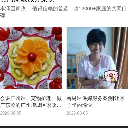
丰泽园家政 ，值得信赖的首选，超12000+家庭的共同口
碑
番禺区保姆服务案例|让月
广州白云区保洁服务，按
子坐的愉快
送孩子上学放学、做广东
肴、讲广州话
2026-08-05
2026-08-05