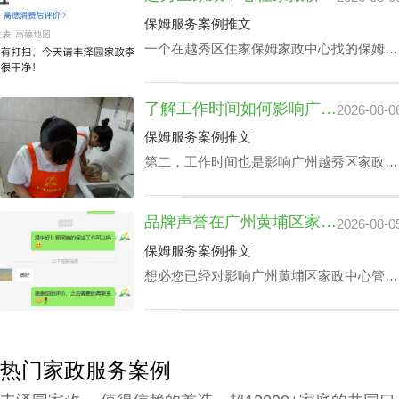
公司别墅小时工收费都是紧密依赖的。
保姆服务案例推文
一个在越秀区住家保姆家政中心找的保姆对
于处在忙碌的都市生活中的家庭恰恰是锦上
添花，不光可以完成如打扫房间、熨衣、洗
了解工作时间如何影响广州越秀区家政中心查询电话价格表及服务质量
2026-08-0
衣、准备饭菜、洗碗等家庭杂务，还可以抚
恤老人及家长接送，让志存高远的人专心致
保姆服务案例推文
志工作，那越秀区家政中心住家报价该如何
第二，工作时间也是影响广州越秀区家政中
计算呢？
心查询电话价格表关键要素之一，有些家庭
业主因自身家庭生活状况，需要依照需求调
品牌声誉在广州黄埔区家政中心管家服务价钱里的分量
2026-08-0
整工作时间表，聘请的家政保洁要有高机动
性，而这家庭业主需要例常会影响广州越秀
保姆服务案例推文
区家政中心查询电话价格表。
想必您已经对影响广州黄埔区家政中心管家
服务价钱主要组成有一定的熟知了，那应该
怎样采选广州黄埔区请个靠谱家政中心呢？
下面是丰泽园总结的广州黄埔区请个靠谱家
政中心应具备的综合素质。
热门家政服务案例