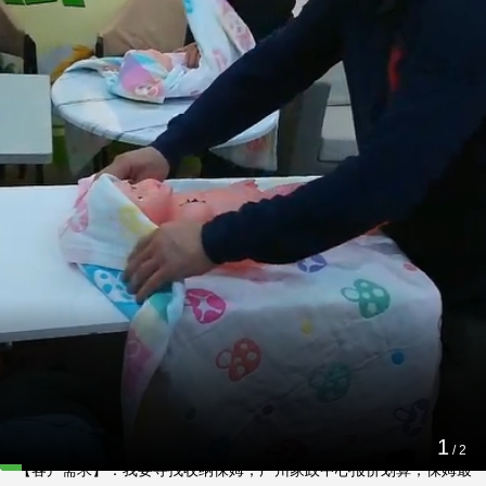
广州寻找保姆喂宠物、说广州话、做广东佳肴
2026-07-07 19:07:22
【客户对阿姨评价】：（陈文英）在保姆需有具备的专业技能上
靠，除了能独自克服在做保姆会出现的障碍外，对老人家和小孩的
看也是做到体贴的关怀，家中人都较喜欢她，与我们和家人的关系
其和谐。
【案例名称】：广州寻找保姆喂宠物、说广州话、做广东佳肴

【客户所在区域及预算】：家住广州越秀滨海御城，伏女士，广州家
政中心报价预算在5000元左右

1
/
2
【客户需求】：我要寻找收纳保姆，广州家政中心报价划算，保姆最