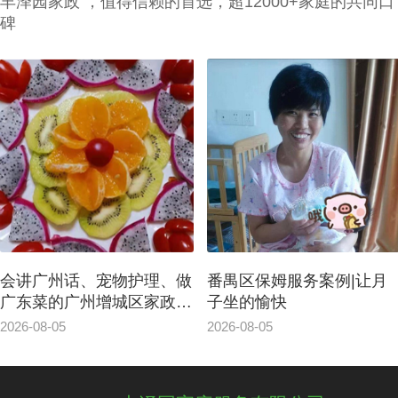
丰泽园家政 ，值得信赖的首选，超12000+家庭的共同口
碑
会讲广州话、宠物护理、做
番禺区保姆服务案例|让月
广东菜的广州增城区家政保
子坐的愉快
洁案例
2026-08-05
2026-08-05