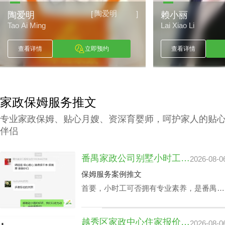
陶爱明
[
]
陶爱明
赖小丽
Tao Ai Ming
Lai Xiao Li
查看详情
立即预约
查看详情
家政保姆服务推文
专业家政保姆、贴心月嫂、资深育婴师，呵护家人的贴
伴侣
番禺家政公司别墅小时工收费会因雇主要求而变动？
2026-08-0
保姆服务案例推文
首要，小时工可否拥有专业素养，是番禺家
政公司别墅小时工收费相关因素之一，该专
业素养，如老人护理技能、小朋友伺候、教
越秀区家政中心住家报价揭晓：影响因素及如何选择最佳服务
2026-08-0
孩子做作业等，这类小时工技能与番禺家政