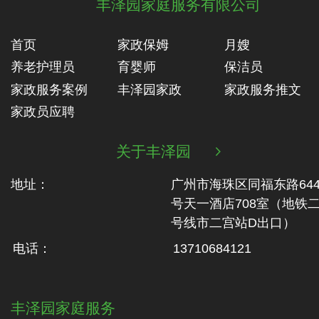
丰泽园家庭服务有限公司
首页
家政保姆
月嫂
养老护理员
育婴师
保洁员
家政服务案例
丰泽园家政
家政服务推文
家政员应聘
关于丰泽园

地址：
广州市海珠区同福东路64
号天一酒店708室（地铁‬
号线市二‬宫站D出口）
电话：
13710684121
丰泽园家庭服务