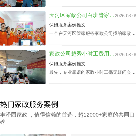
24小时价格表的关键成分之一，还有就是实
践本领方面，如家里老人护理技能、家庭教
天河区家政公司白班管家价格：公司声誉引导的收费标准
2026-08-0
育等，保洁个人独特性增加，其广州家政中
心保洁24小时价格表也会增加。
保姆服务案例推文
一个在天河区管家服务家政公司找的家政管
家对于处在快节奏的工作环境中的家庭肯定
是锦上添花，不仅具备完成如烹饪美食、清
家政公司越秀小时工费用：业务专业技能真的影响吗？
2026-08-0
扫卧室、洗衣、洗碗、熨衣等日常事务，还
可以照护老人及带孩子放学，让工作热情高
保姆服务案例推文
的人更专心致力工作，那天河区家政公司白
最先，专业靠谱的家政小时工毫无疑问会比
班管家价格究竟怎么计算呢？
新手家政小时工的费用更上一阶。另外，部
分家政小时工会完全了解更多的专业技能，
如家里老人家照护技能、小孩子看护、监督
孩子学习等，个体能量越高，家政公司越秀
热门家政服务案例
小时工费用自然越高。
丰泽园家政 ，值得信赖的首选，超12000+家庭的共同口
碑