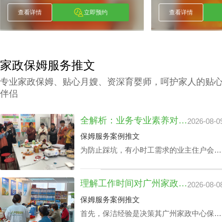
查看详情
立即预约
查看详情
家政保姆服务推文
专业家政保姆、贴心月嫂、资深育婴师，呵护家人的贴
伴侣
全解析：业务专业素养对家政中心荔湾小时工费用的真影响
2026-08-0
保姆服务案例推文
为防止踩坑，有小时工需求的业主住户会对
各家中心做家政中心荔湾小时工费用全面分
析。以确保能够在家政中心荔湾小时工费用
理解工作时间对广州家政中心保洁24小时价格表的潜在影响
2026-08-0
最优化的同时赢得更多附加内容。影响家政
中心荔湾小时工费用的核心因素涉及哪些？
保姆服务案例推文
丰泽园将用HR下文文章做展开。
首先，保洁经验是决策其广州家政中心保洁