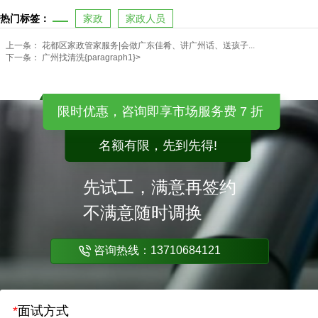
热门标签：
家政
家政人员
上一条：
花都区家政管家服务|会做广东佳肴、讲广州话、送孩子...
下一条：
广州找清洗{paragraph1}>
限时优惠，咨询即享市场服务费 7 折
名额有限，先到先得!
先试工，满意再签约
不满意随时调换
咨询热线：13710684121
*
面试方式