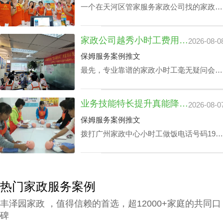
一个在天河区管家服务家政公司找的家政管
家对于处在快节奏的工作环境中的家庭肯定
是锦上添花，不仅具备完成如烹饪美食、清
家政公司越秀小时工费用：业务专业技能真的影响吗？
2026-08-0
扫卧室、洗衣、洗碗、熨衣等日常事务，还
可以照护老人及带孩子放学，让工作热情高
保姆服务案例推文
的人更专心致力工作，那天河区家政公司白
最先，专业靠谱的家政小时工毫无疑问会比
班管家价格究竟怎么计算呢？
新手家政小时工的费用更上一阶。另外，部
分家政小时工会完全了解更多的专业技能，
业务技能特长提升真能降广州家政中心护理孩子收费？
2026-08-0
如家里老人家照护技能、小孩子看护、监督
孩子学习等，个体能量越高，家政公司越秀
保姆服务案例推文
小时工费用自然越高。
拨打广州家政中心小时工做饭电话号码199-
2740-1722，给出您关于家政小时工选拔要
求，我们即刻安排合适的阿姨，家政小时工
面试达标上岗。
热门家政服务案例
丰泽园家政 ，值得信赖的首选，超12000+家庭的共同口
碑