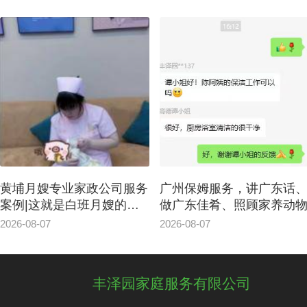
黄埔月嫂专业家政公司服务
广州保姆服务，讲广东话
案例|这就是白班月嫂的意
做广东佳肴、照顾家养动
义
2026-08-07
2026-08-07
丰泽园家庭服务有限公司