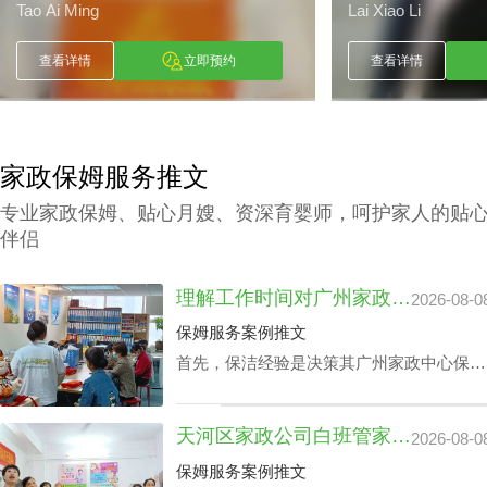
Tao Ai Ming
Lai Xiao Li
查看详情
立即预约
查看详情
家政保姆服务推文
专业家政保姆、贴心月嫂、资深育婴师，呵护家人的贴
伴侣
理解工作时间对广州家政中心保洁24小时价格表的潜在影响
2026-08-0
保姆服务案例推文
首先，保洁经验是决策其广州家政中心保洁
24小时价格表的关键成分之一，还有就是实
践本领方面，如家里老人护理技能、家庭教
天河区家政公司白班管家价格：公司声誉引导的收费标准
2026-08-0
育等，保洁个人独特性增加，其广州家政中
心保洁24小时价格表也会增加。
保姆服务案例推文