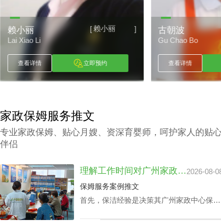
赖小丽
[
]
赖小丽
古朝波
Lai Xiao Li
Gu Chao Bo
查看详情
立即预约
查看详情
家政保姆服务推文
专业家政保姆、贴心月嫂、资深育婴师，呵护家人的贴
伴侣
理解工作时间对广州家政中心保洁24小时价格表的潜在影响
2026-08-0
保姆服务案例推文
首先，保洁经验是决策其广州家政中心保洁
24小时价格表的关键成分之一，还有就是实