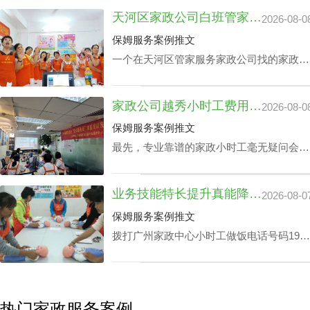
践本领方面，如家里老人护理技能、家庭教
天河区家政公司白班管家价格：公司声誉引导的收费标准
2026-08-0
育等，保洁个人独特性增加，其广州家政中
心保洁24小时价格表也会增加。
保姆服务案例推文
一个在天河区管家服务家政公司找的家政管
家对于处在快节奏的工作环境中的家庭肯定
是锦上添花，不仅具备完成如烹饪美食、清
家政公司越秀小时工费用：业务专业技能真的影响吗？
2026-08-0
扫卧室、洗衣、洗碗、熨衣等日常事务，还
可以照护老人及带孩子放学，让工作热情高
保姆服务案例推文
的人更专心致力工作，那天河区家政公司白
最先，专业靠谱的家政小时工毫无疑问会比
班管家价格究竟怎么计算呢？
新手家政小时工的费用更上一阶。另外，部
分家政小时工会完全了解更多的专业技能，
业务技能特长提升真能降广州家政中心护理孩子收费？
2026-08-0
如家里老人家照护技能、小孩子看护、监督
孩子学习等，个体能量越高，家政公司越秀
保姆服务案例推文
小时工费用自然越高。
拨打广州家政中心小时工做饭电话号码199-
2740-1722，给出您关于家政小时工选拔要
求，我们即刻安排合适的阿姨，家政小时工
面试达标上岗。
热门家政服务案例