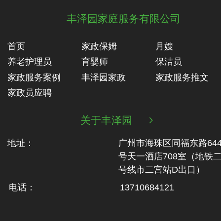
丰泽园家庭服务有限公司
首页
家政保姆
月嫂
养老护理员
育婴师
保洁员
家政服务案例
丰泽园家政
家政服务推文
家政员应聘
关于丰泽园

地址：
广州市海珠区同福东路64
号天一酒店708室（地铁‬
号线市二‬宫站D出口）
电话：
13710684121