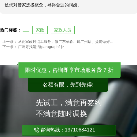
仗您对管家选拔概念，寻得合适的阿姨。
热门标签：
家政
家政人员
上一条：
从化家政钟点工服务，做广东菜肴、说广州话、提前做好...
下一条：
广州寻找清洁{paragraph1}>
限时优惠，咨询即享市场服务费 7 折
名额有限，先到先得!
先试工，满意再签约
不满意随时调换
咨询热线：13710684121