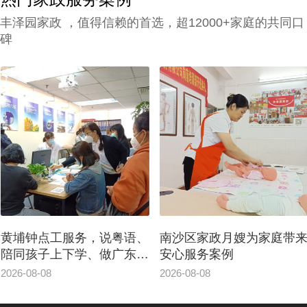
丰泽园家政 ，值得信赖的首选，超12000+家庭的共同口
碑
黄埔钟点工服务，说粤语、
南沙区家政月嫂为家庭带
陪同孩子上下学、做广东佳
安心服务案例
肴
2026-08-08
2026-08-08