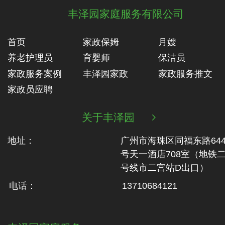
丰泽园家庭服务有限公司
首页
家政保姆
月嫂
养老护理员
育婴师
保洁员
家政服务案例
丰泽园家政
家政服务推文
家政员应聘
关于丰泽园

地址：
广州市海珠区同福东路64
号天一酒店708室（地铁‬
号线市二‬宫站D出口）
电话：
13710684121