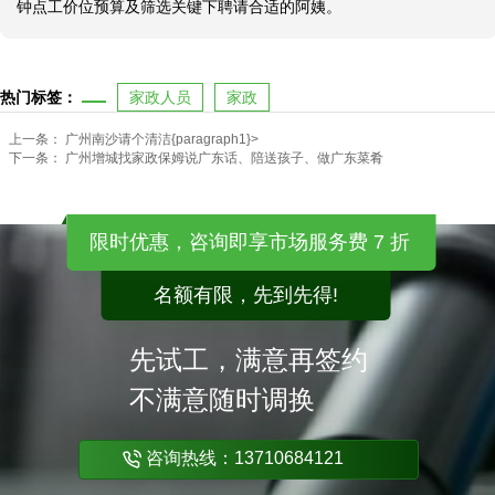
钟点工价位预算及筛选关键下聘请合适的阿姨。
热门标签：
家政人员
家政
上一条：
广州南沙请个清洁{paragraph1}>
下一条：
广州增城找家政保姆说广东话、陪送孩子、做广东菜肴
限时优惠，咨询即享市场服务费 7 折
名额有限，先到先得!
先试工，满意再签约
不满意随时调换
咨询热线：13710684121