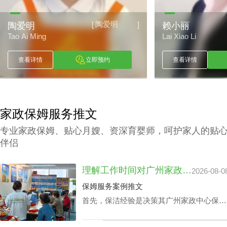
赖小丽
[
]
赖小丽
古朝波
Lai Xiao Li
Gu Chao Bo
查看详情
立即预约
查看详情
家政保姆服务推文
专业家政保姆、贴心月嫂、资深育婴师，呵护家人的贴
伴侣
理解工作时间对广州家政中心保洁24小时价格表的潜在影响
2026-08-0
保姆服务案例推文
首先，保洁经验是决策其广州家政中心保洁
24小时价格表的关键成分之一，还有就是实
践本领方面，如家里老人护理技能、家庭教