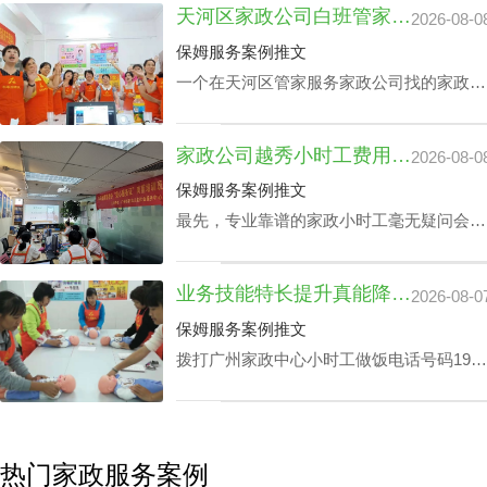
天河区家政公司白班管家价格：公司声誉引导的收费标准
2026-08-0
育等，保洁个人独特性增加，其广州家政中
心保洁24小时价格表也会增加。
保姆服务案例推文
一个在天河区管家服务家政公司找的家政管
家对于处在快节奏的工作环境中的家庭肯定
是锦上添花，不仅具备完成如烹饪美食、清
家政公司越秀小时工费用：业务专业技能真的影响吗？
2026-08-0
扫卧室、洗衣、洗碗、熨衣等日常事务，还
可以照护老人及带孩子放学，让工作热情高
保姆服务案例推文
的人更专心致力工作，那天河区家政公司白
最先，专业靠谱的家政小时工毫无疑问会比
班管家价格究竟怎么计算呢？
新手家政小时工的费用更上一阶。另外，部
分家政小时工会完全了解更多的专业技能，
业务技能特长提升真能降广州家政中心护理孩子收费？
2026-08-0
如家里老人家照护技能、小孩子看护、监督
孩子学习等，个体能量越高，家政公司越秀
保姆服务案例推文
小时工费用自然越高。
拨打广州家政中心小时工做饭电话号码199-
2740-1722，给出您关于家政小时工选拔要
求，我们即刻安排合适的阿姨，家政小时工
面试达标上岗。
热门家政服务案例