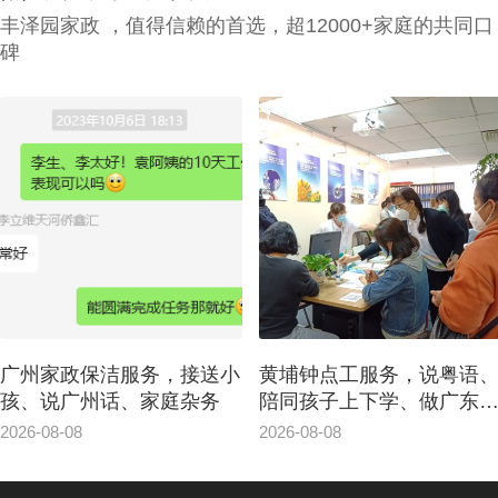
丰泽园家政 ，值得信赖的首选，超12000+家庭的共同口
碑
黄埔钟点工服务，说粤语、
南沙区家政月嫂为家庭带
陪同孩子上下学、做广东佳
安心服务案例
肴
2026-08-08
2026-08-08