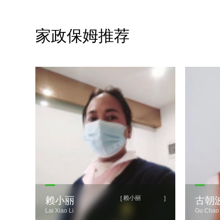
家政保姆推荐
赖小丽
]
[
]
赖小丽
古朝
Lai Xiao Li
Gu Chao