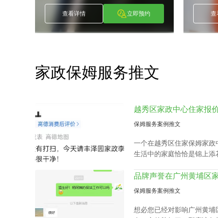
约
查看详情
立即预约
查
家政保姆服务推文
保姆服务案例推文
一个在越秀区住家保姆家政
生活中的家庭恰恰是锦上添
衣、洗衣、准备饭菜、洗碗
长接送，让志存高远的人专
家报价该如何计算呢？
保姆服务案例推文
想必您已经对影响广州黄埔