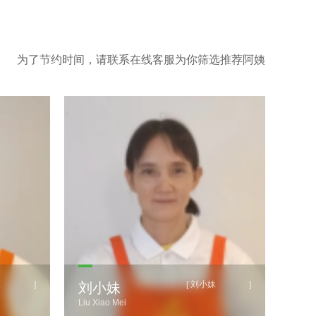
为了节约时间，请联系在线客服为你筛选推荐阿姨
妹
刘小妹
]
[
]
刘小妹
曾
Liu Xiao Mei
Ceng 