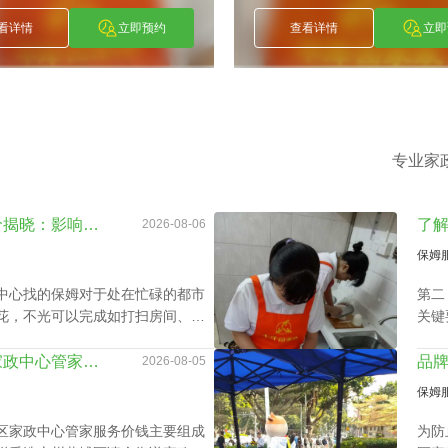
看详情
立即预约
查看详情
立即
专业家
越秀区家政中心住家报价揭晓：影响因素及如何选择最佳服务
2026-08-06
保姆
中心找的保姆对于处在忙碌的都市
第二
花，不光可以完成如打扫房间、熨
关键
等家庭杂务，还可以抚恤老人及家
需求
心致志工作，那越秀区家政中心住
庭业
品牌声誉在广州黄埔区家政中心管家服务价钱里的分量
2026-08-05
保姆
区家政中心管家服务价钱主要组成
为防