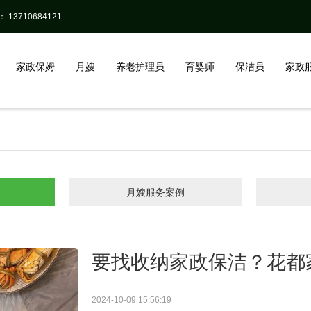
13710684121
家政保姆
月嫂
养老护理员
育婴师
保洁员
家政
月嫂服务案例
要找收纳家政保洁？花都
2024-10-09 15:56:19