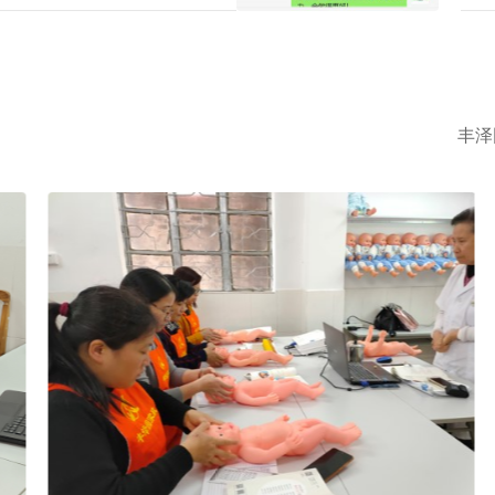
时工
丰泽