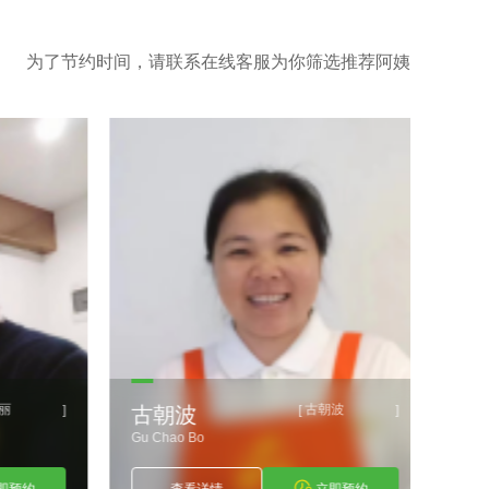
为了节约时间，请联系在线客服为你筛选推荐阿姨
丽
古朝波
]
[
]
古朝波
唐
Gu Chao Bo
Tang 
预约
查看详情
立即预约