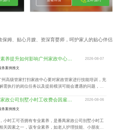
政保姆、贴心月嫂、资深育婴师，呵护家人的贴心伴侣
技术素养提升如何影响广州家政中心流程价位
2026-08-07
服务案例推文
广州高级管家打扫家政中心要对家政管家进行技能培训，充
解需执行的岗位任务以及提前模演可能会遭遇的问题，迅
职。 2、为保障客户权利，需对家政管家做一丝不苟背景
，完成实名核查、犯罪记录验证、个人信用报告查询等。
番禺家政公司别墅小时工收费会因雇主要求而变动？
2026-08-06
广州高级管家打扫家政中心还要有详实的家政服务选项，为
服务案例推文
的顾客筹办家政管家方案。 4、要与所有的顾客签署条
提供项目及广州家政中心流程价位需列明。
，小时工可否拥有专业素养，是番禺家政公司别墅小时工
相关因素之一，该专业素养，如老人护理技能、小朋友伺
教孩子做作业等，这类小时工技能与番禺家政公司别墅小