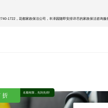
2740-1722，花都家政保洁公司，丰泽园随即安排详尽的家政保洁咨
名额有限，先到先得!
 折