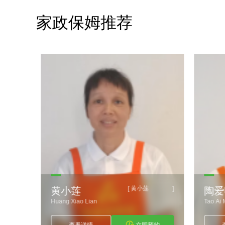
家政保姆推荐
黄小莲
]
[
]
黄小莲
陶爱
Huang Xiao Lian
Tao Ai M
约
查看详情
立即预约
查