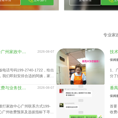
专业家
业务技能特长提升真能降广州家政中心护理孩子收费？
2026-08-07
保姆
号码199-2740-1722，给出
1、
，我们即刻安排合适的阿姨，家政
分了
速履
调查
深度分析家政中心广州收费与业务技能专长关系
2026-08-07
3、
保姆
所有
约，
打家政中心广州联系方式199-
首要
政中心广州收费预算及选拔指标下寻找
收费
候、