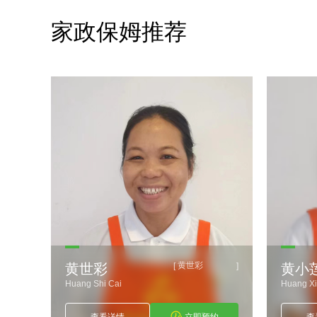
家政保姆推荐
黄世彩
[
]
[
黄世彩
黄小莲
ang Shi Cai
Huang Xiao Lian