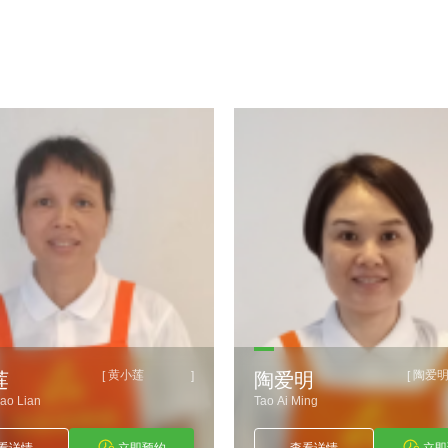
黄小莲
陶爱明
]
[
]
陶爱明
Tao Ai Ming