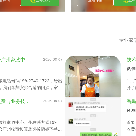
立即预约
查看详情
立即预约
专业家
业务技能特长提升真能降广州家政中心护理孩子收费？
2026-08-07
保姆
号码199-2740-1722，给出
1、
，我们即刻安排合适的阿姨，家政
分了
速履
调查
深度分析家政中心广州收费与业务技能专长关系
2026-08-07
3、
保姆
所有
约，
打家政中心广州联系方式199-
首要