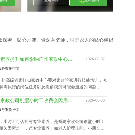
查看详情
立即预约
查看详情
政保姆、贴心月嫂、资深育婴师，呵护家人的贴心伴侣
技术素养提升如何影响广州家政中心流程价位
2026-08-07
服务案例推文
广州高级管家打扫家政中心要对家政管家进行技能培训，充
解需执行的岗位任务以及提前模演可能会遭遇的问题，迅
职。 2、为保障客户权利，需对家政管家做一丝不苟背景
，完成实名核查、犯罪记录验证、个人信用报告查询等。
番禺家政公司别墅小时工收费会因雇主要求而变动？
2026-08-06
广州高级管家打扫家政中心还要有详实的家政服务选项，为
服务案例推文
的顾客筹办家政管家方案。 4、要与所有的顾客签署条
提供项目及广州家政中心流程价位需列明。
，小时工可否拥有专业素养，是番禺家政公司别墅小时工