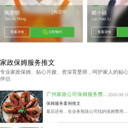
陶爱明
[
]
陶爱明
赖小丽
Tao Ai Ming
Lai Xiao Li
查看详情
立即预约
查看详情
家政保姆服务推文
专业家政保姆、贴心月嫂、资深育婴师，呵护家人的贴
伴侣
广州家政公司保姆服务费用：工作时间延长加价吗？
2026-08-1
保姆服务案例推文
最后还有，在业务熟练公司找的保姆费用比
他人引荐的广州家政公司保姆服务费用更
高，主要是基于广州诚信康复护理家政公司