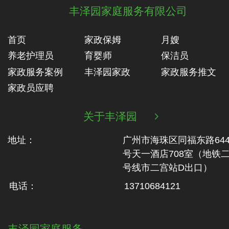
丰泽园家庭服务有限公司
首页
家政保姆
月嫂
养老护理员
育婴师
保洁员
家政服务案例
丰泽园家政
家政服务推文
家政员应聘
关于丰泽园

地址：
广州市海珠区同福东路64
号天一酒店708室（地铁‬
号线市二‬宫站D出口）
电话：
13710684121
丰泽园家庭服务