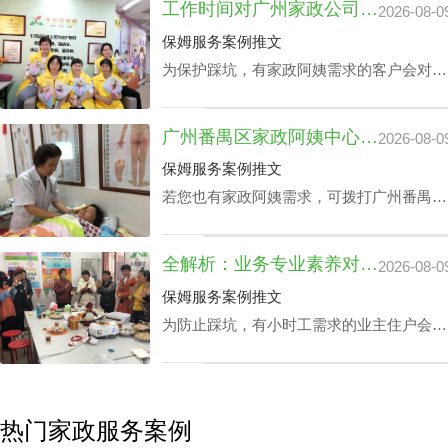
工作时间对广州家政公司住家价位的影响浅析
2026-08-0
的服务历程和安心性更高，相应的广州家政
公司保姆服务费用自然越高。
保姆服务案例推文
为保护踩坑，有家政阿姨需求的客户会对多
个公司做广州家政公司住家价位综合调研。
以保证能够在广州家政公司住家价位最优化
广州番禺区家政阿姨中心价钱：品牌声誉与实际服务水平
2026-08-0
的同时获取更多增值服务平台。影响广州家
政公司住家价位的关键部分有哪些成分？丰
保姆服务案例推文
泽园将用HR下面文章做析述。
若您也有家政阿姨需求，可拨打广州番禺区
家政中心陪伴电话199-2740-1722，在凭据
您广州番禺区家政阿姨中心价钱预算及筛选
全解析：业务专业素养对家政中心荔湾小时工费用的真影响
2026-08-0
原则下协配合适的阿姨。
保姆服务案例推文
为防止踩坑，有小时工需求的业主住户会对
各家中心做家政中心荔湾小时工费用全面分
析。以确保能够在家政中心荔湾小时工费用
最优化的同时赢得更多附加内容。影响家政
中心荔湾小时工费用的核心因素涉及哪些？
热门家政服务案例
丰泽园将用HR下文文章做展开。