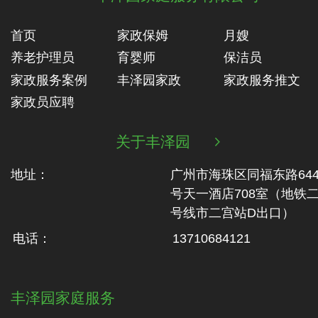
首页
家政保姆
月嫂
养老护理员
育婴师
保洁员
家政服务案例
丰泽园家政
家政服务推文
家政员应聘
关于丰泽园

地址：
广州市海珠区同福东路64
号天一酒店708室（地铁‬
号线市二‬宫站D出口）
电话：
13710684121
丰泽园家庭服务