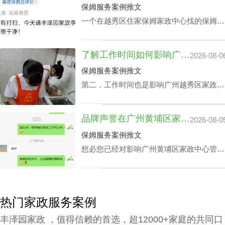
公司别墅小时工收费都是紧密依赖的。
保姆服务案例推文
一个在越秀区住家保姆家政中心找的保姆对
于处在忙碌的都市生活中的家庭恰恰是锦上
添花，不光可以完成如打扫房间、熨衣、洗
了解工作时间如何影响广州越秀区家政中心查询电话价格表及服务质量
2026-08-0
衣、准备饭菜、洗碗等家庭杂务，还可以抚
恤老人及家长接送，让志存高远的人专心致
保姆服务案例推文
志工作，那越秀区家政中心住家报价该如何
第二，工作时间也是影响广州越秀区家政中
计算呢？
心查询电话价格表关键要素之一，有些家庭
业主因自身家庭生活状况，需要依照需求调
品牌声誉在广州黄埔区家政中心管家服务价钱里的分量
2026-08-0
整工作时间表，聘请的家政保洁要有高机动
性，而这家庭业主需要例常会影响广州越秀
保姆服务案例推文
区家政中心查询电话价格表。
想必您已经对影响广州黄埔区家政中心管家
服务价钱主要组成有一定的熟知了，那应该
怎样采选广州黄埔区请个靠谱家政中心呢？
下面是丰泽园总结的广州黄埔区请个靠谱家
政中心应具备的综合素质。
热门家政服务案例
丰泽园家政 ，值得信赖的首选，超12000+家庭的共同口