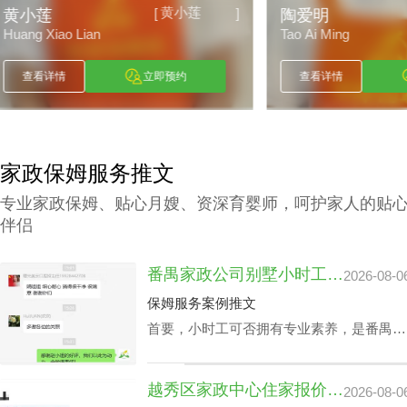
陶爱明
[
]
陶爱明
赖小丽
Tao Ai Ming
Lai Xiao Li
查看详情
立即预约
查看详情
家政保姆服务推文
专业家政保姆、贴心月嫂、资深育婴师，呵护家人的贴
伴侣
番禺家政公司别墅小时工收费会因雇主要求而变动？
2026-08-0
保姆服务案例推文
首要，小时工可否拥有专业素养，是番禺家
政公司别墅小时工收费相关因素之一，该专
业素养，如老人护理技能、小朋友伺候、教
越秀区家政中心住家报价揭晓：影响因素及如何选择最佳服务
2026-08-0
孩子做作业等，这类小时工技能与番禺家政