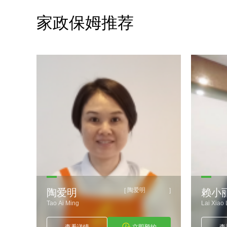
家政保姆推荐
陶爱明
]
[
]
陶爱明
赖小
Tao Ai Ming
Lai Xiao 
约
查看详情
立即预约
查