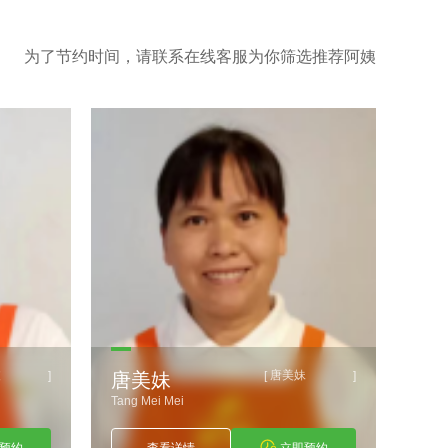
为了节约时间，请联系在线客服为你筛选推荐阿姨
波
唐美妹
]
[
]
唐美妹
刘
Tang Mei Mei
Liu X
预约
查看详情
立即预约