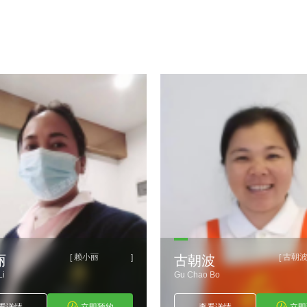
赖小丽
古朝
[
]
[
丽
古朝波
Li
Gu Chao Bo
看详情
立即预约
查看详情
立即