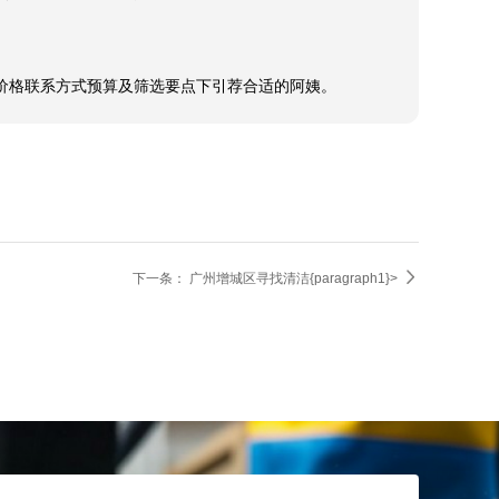
中心价格联系方式预算及筛选要点下引荐合适的阿姨。

下一条：
广州增城区寻找清洁{paragraph1}>