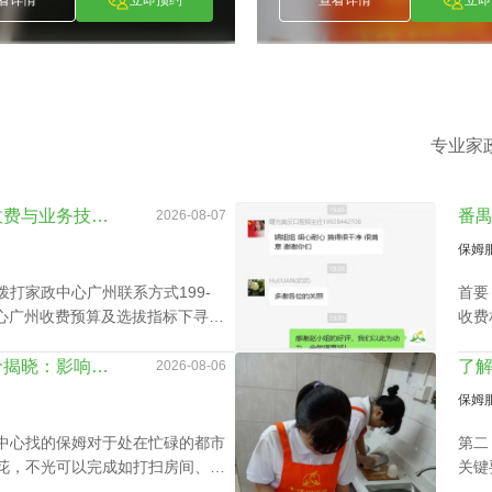
专业家
深度分析家政中心广州收费与业务技能专长关系
2026-08-07
保姆
打家政中心广州联系方式199-
首要
政中心广州收费预算及选拔指标下寻找
收费
候、
时工
越秀区家政中心住家报价揭晓：影响因素及如何选择最佳服务
2026-08-06
保姆
中心找的保姆对于处在忙碌的都市
第二
花，不光可以完成如打扫房间、熨
关键
等家庭杂务，还可以抚恤老人及家
需求