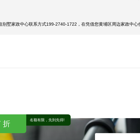
墅家政中心联系方式199-2740-1722，在凭借您黄埔区周边家政
名额有限，先到先得!
 折